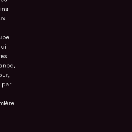
ins
ux
oupe
ui
res
tance,
our,
 par
umière
s