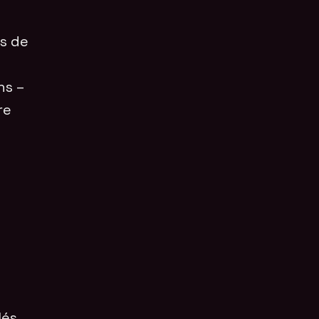
s de
ns –
re
lés