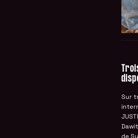
Troi
disp
Sur t
inter
JUSTI
Dawit
de Sy