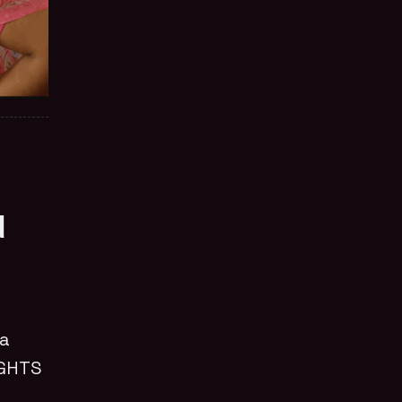
d
ra
IGHTS