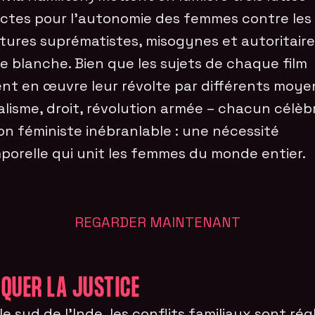
nctes pour l’autonomie des femmes contre les
tures suprématistes, misogynes et autoritaire
ce blanche. Bien que les sujets de chaque film
nt en œuvre leur révolte par différents moye
alisme, droit, révolution armée – chacun célèb
ion féministe inébranlable : une nécessité
porelle qui unit les femmes du monde entier.
REGARDER MAINTENANT
QUER LA JUSTICE
le sud de l’Inde, les conflits familiaux sont rég