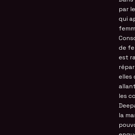
par l
qui a
femme
Consc
de fe
est r
répar
elles
allan
les c
Deepa
la ma
pouvo
enquê