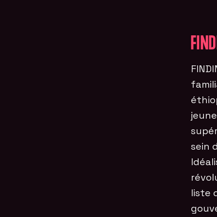
FIND
FINDI
famil
éthio
jeune
supér
sein 
Idéal
révol
liste
gouve