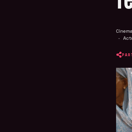
f
Cinema
·
Act
PAR