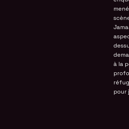
menée
scène
Jamaa
aspec
dessu
deman
à la 
prof
réfug
pour 