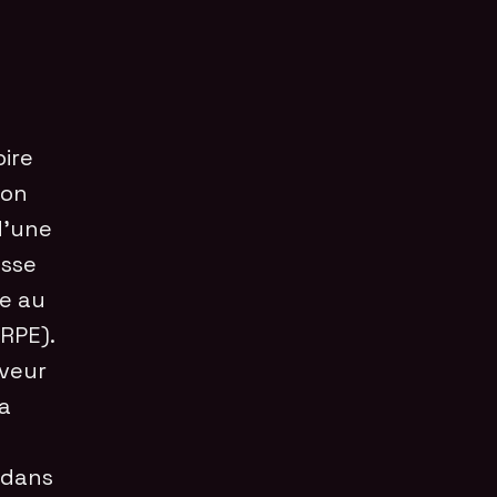
oire
ion
 d’une
asse
e au
PRPE).
rveur
la
e dans