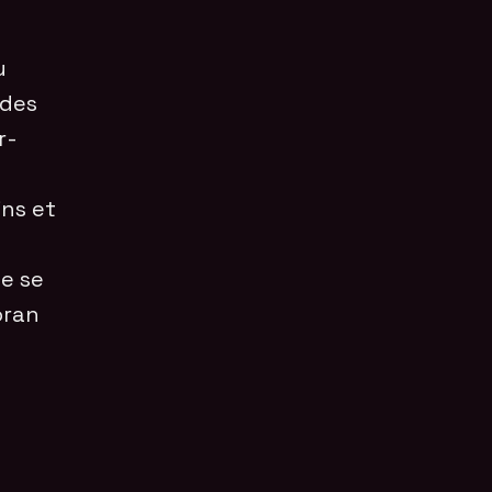
u
 des
r-
ns et
e se
oran