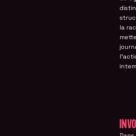
disti
struc
la ra
mette
journ
l’act
intem
INVO
Dans 