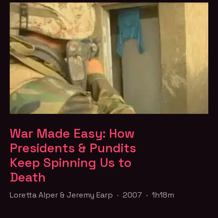
War Made Easy: How
Presidents & Pundits
Keep Spinning Us to
Death
Loretta Alper & Jeremy Earp · 2007 · 1h18m