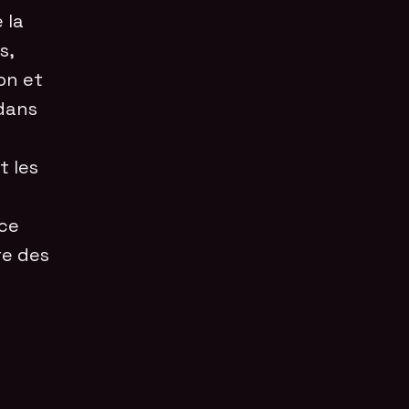
 la
s,
on et
dans
t les
ce
re des