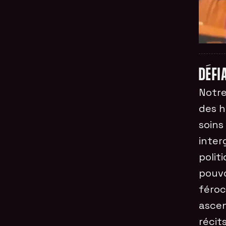
DÉFI
Notre
des h
soins
inter
polit
pouvo
féroc
ascen
récit