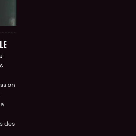
LE
ar
es
ession
e
ma
s des