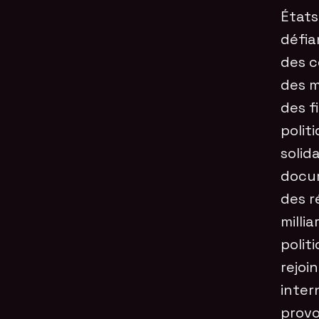
États
défia
des c
des m
des fi
polit
solid
docum
des r
milli
polit
rejoi
inter
provo