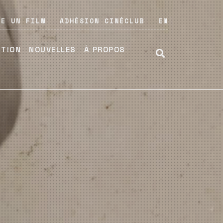
RE UN FILM
ADHÉSION CINÉCLUB
EN
UTION
NOUVELLES
À PROPOS