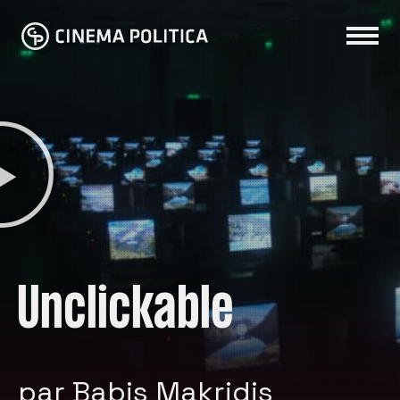
Unclickable
par Babis Makridis