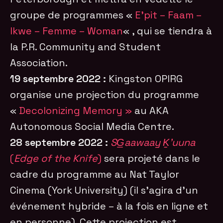
groupe de programmes «
E’pit – Faam –
Ikwe – Femme – Woman
« , qui se tiendra à
la P.R. Community and Student
Association.
19 septembre 2022 :
Kingston OPIRG
organise une projection du programme
«
Decolonizing Memory »
au AKA
Autonomous Social Media Centre.
28 septembre 2022 :
SG̲aawaay Ḵ’uuna
(
Edge of the Knife
)
sera projeté dans le
cadre du programme au Nat Taylor
Cinema (York University) (il s’agira d’un
événement hybride – à la fois en ligne et
en personne). Cette projection est