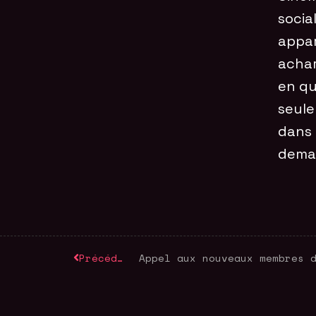
socia
appar
achar
en qu
seule
dans 
dema
Précédent