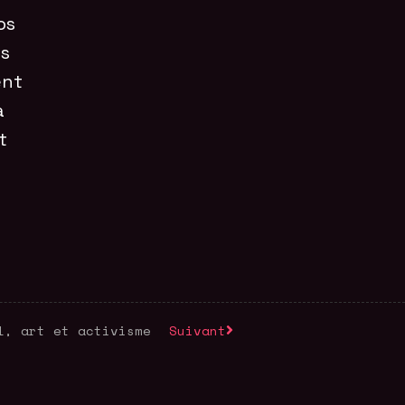
os
es
ent
a
t
l, art et activisme
Suivant