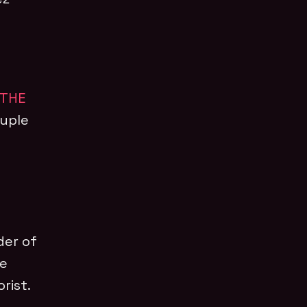
 THE
euple
der of
le
rist.