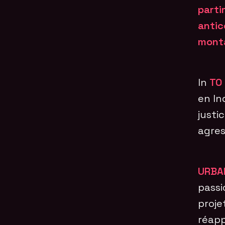
partir
antic
monta
In
TO 
en In
justi
agres
URBA
passi
proje
réapp