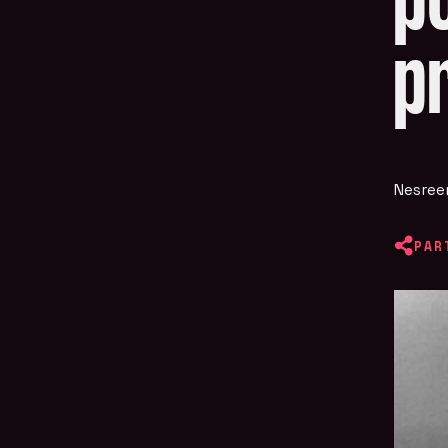
p
p
Nesree
PAR