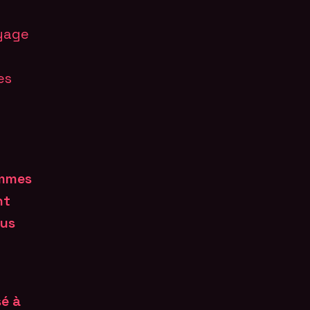
yage
es
ommes
nt
lus
sé à