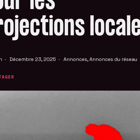
our les
rojections local
n
·
Décembre 23, 2025
·
Annonces
,
Annonces du réseau
TAGER