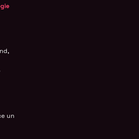
ogie
nd,
e
ce un