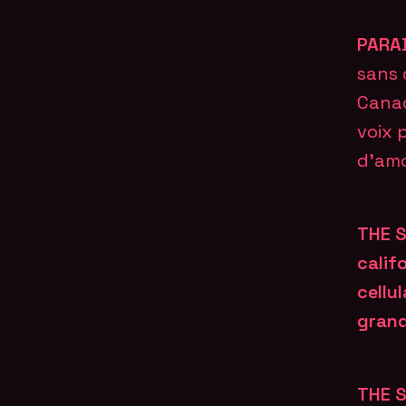
PARA
sans 
Canad
voix 
d’amo
THE S
calif
cellu
grand
THE S