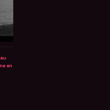
 au
nne en