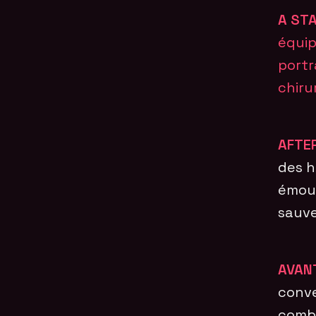
A STA
équip
portr
chiru
AFTE
des h
émouv
sauve
AVAN
conve
comba