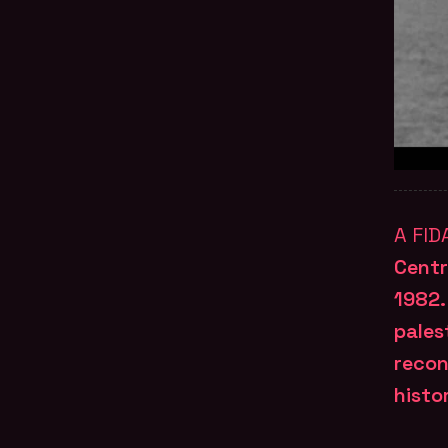
A FID
Centr
1982.
pales
recon
histo