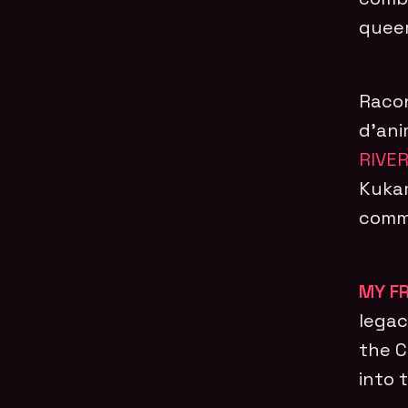
queer
Racon
d’ani
RIVE
Kukam
comme
MY FR
legac
the C
into 