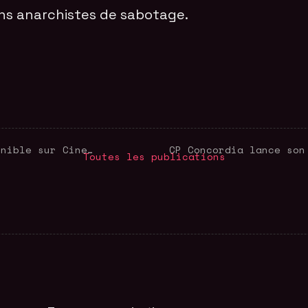
ns anarchistes de sabotage.
DOPE IS DEATH désormais disponible sur Cinema Politica On Demand
CP Concordia lance son
Toutes les publications