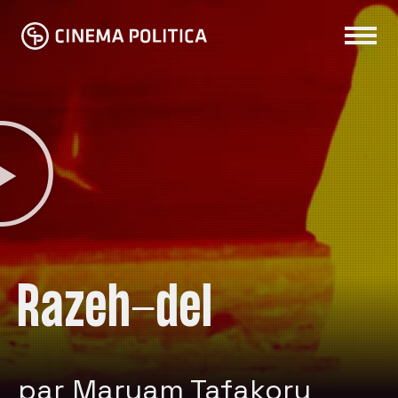
Razeh-del
par Maryam Tafakory