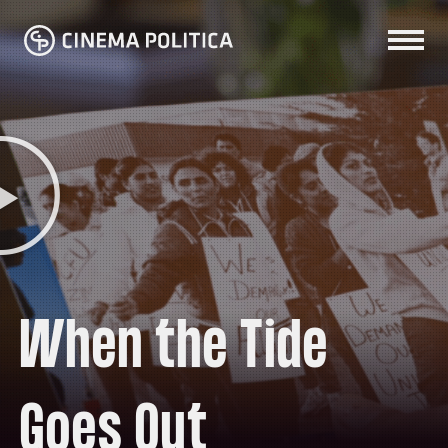
When the Tide
Goes Out